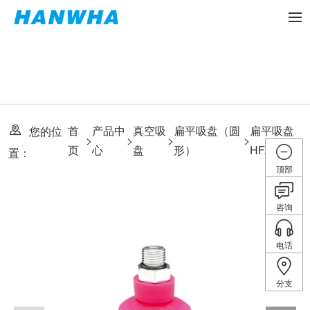
首
产品中
真空吸
扁平吸盘（圆
扁平吸盘
您的位
>
>
>
>
页
心
盘
形）
HFA
置：
顶部
咨询
电话
分支