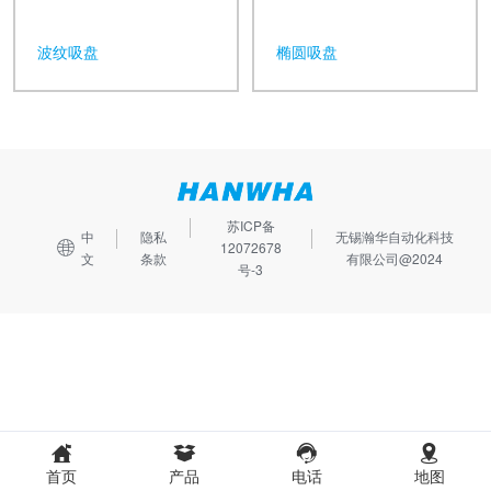
波纹吸盘
椭圆吸盘
苏ICP备
中
隐私
无锡瀚华自动化科技
12072678
文
条款
有限公司@2024
号-3
首页
产品
电话
地图