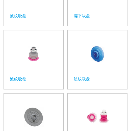
波纹吸盘
扁平吸盘
波纹吸盘
波纹吸盘