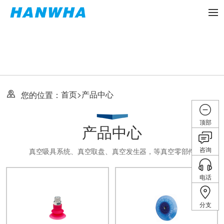
首页
>
产品中心
您的位置：
顶部
产品中心
咨询
真空吸具系统、真空取盘、真空发生器，等真空零部件
电话
分支